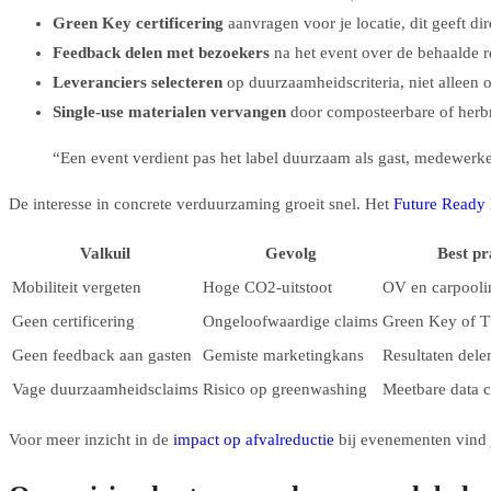
Green Key certificering
aanvragen voor je locatie, dit geeft d
Feedback delen met bezoekers
na het event over de behaalde r
Leveranciers selecteren
op duurzaamheidscriteria, niet alleen o
Single-use materialen vervangen
door composteerbare of herbr
“Een event verdient pas het label duurzaam als gast, medewerke
De interesse in concrete verduurzaming groeit snel. Het
Future Ready 
Valkuil
Gevolg
Best pr
Mobiliteit vergeten
Hoge CO2-uitstoot
OV en carpooli
Geen certificering
Ongeloofwaardige claims
Green Key of T
Geen feedback aan gasten
Gemiste marketingkans
Resultaten dele
Vage duurzaamheidsclaims
Risico op greenwashing
Meetbare data
Voor meer inzicht in de
impact op afvalreductie
bij evenementen vind j