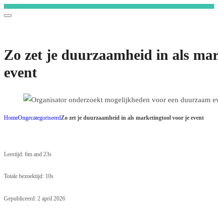
Slechts
€
0,00
tot
Zo zet je duurzaamheid in als mar
gratis
verzending
event
—
bestel
nu
Home
Ongecategoriseerd
Zo zet je duurzaamheid in als marketingtool voor je event
en
bespaar
op
Leestijd: 6m and 23s
verzendkosten
Totale bezoektijd: 10s
Gepubliceerd: 2 april 2026