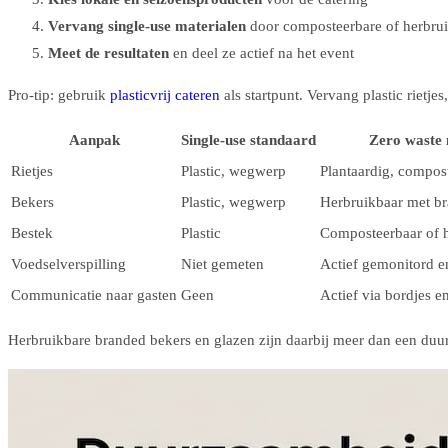
Vervang single-use materialen
door composteerbare of herbrui
Meet de resultaten
en deel ze actief na het event
Pro-tip: gebruik
plasticvrij cateren
als startpunt. Vervang plastic rietje
Aanpak
Single-use standaard
Zero waste
Rietjes
Plastic, wegwerp
Plantaardig, compos
Bekers
Plastic, wegwerp
Herbruikbaar met b
Bestek
Plastic
Composteerbaar of 
Voedselverspilling
Niet gemeten
Actief gemonitord e
Communicatie naar gasten
Geen
Actief via bordjes e
Herbruikbare branded bekers en glazen zijn daarbij meer dan een duur