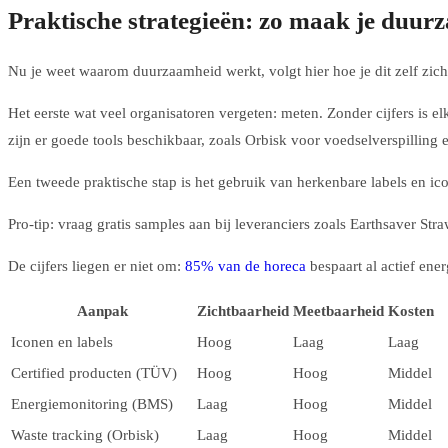
Praktische strategieën: zo maak je duur
Nu je weet waarom duurzaamheid werkt, volgt hier hoe je dit zelf zich
Het eerste wat veel organisatoren vergeten: meten. Zonder cijfers is
zijn er goede tools beschikbaar, zoals Orbisk voor voedselverspilli
Een tweede praktische stap is het gebruik van herkenbare labels en ic
Pro-tip: vraag gratis samples aan bij leveranciers zoals Earthsaver Straw
De cijfers liegen er niet om:
85% van de horeca
bespaart al actief ener
Aanpak
Zichtbaarheid
Meetbaarheid
Kosten
Iconen en labels
Hoog
Laag
Laag
Certified producten (TÜV)
Hoog
Hoog
Middel
Energiemonitoring (BMS)
Laag
Hoog
Middel
Waste tracking (Orbisk)
Laag
Hoog
Middel