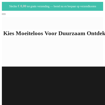
€
0,00
Slechts
tot gratis verzending — bestel nu en bespaar op verzendkosten
Kies Moeiteloos Voor Duurzaam Ontdek