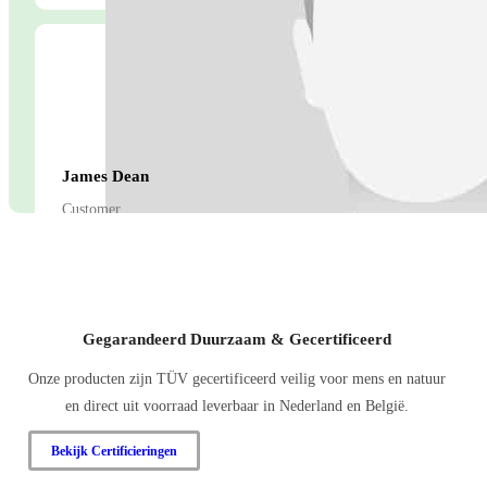
James Dean
Customer
This is just placeholder text. Don’t be alarmed, this is just here to fil
your finalized copy isn’t ready yet.
Gegarandeerd Duurzaam & Gecertificeerd
Onze producten zijn TÜV gecertificeerd veilig voor mens en natuur
en direct uit voorraad leverbaar in Nederland en België.
Bekijk Certificieringen